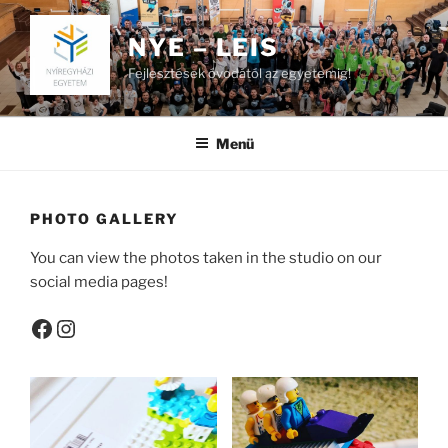
Tartalomhoz
NYE – LEIS
Fejlesztések óvodától az egyetemig!
Menü
PHOTO GALLERY
You can view the photos taken in the studio on our
social media pages!
Facebook
Instagram