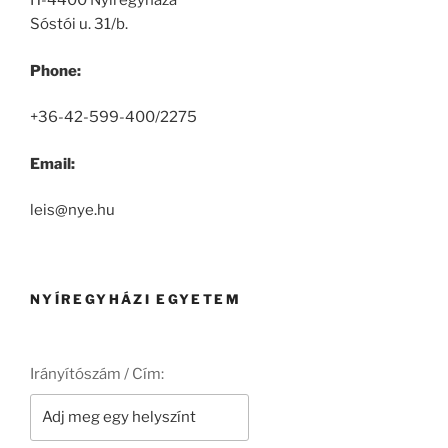
H-4400 Nyíregyháza
Sóstói u. 31/b.
Phone:
+36-42-599-400/2275
Email:
leis@nye.hu
NYÍREGYHÁZI EGYETEM
Irányítószám / Cím: