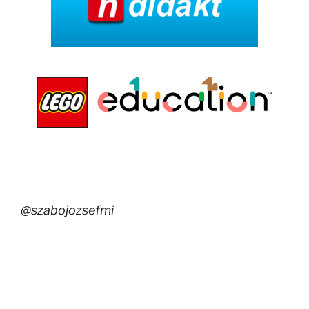
@szabojozsefmi