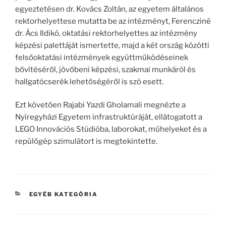
egyeztetésen dr. Kovács Zoltán, az egyetem általános
rektorhelyettese mutatta be az intézményt, Ferencziné
dr. Ács Ildikó, oktatási rektorhelyettes az intézmény
képzési palettáját ismertette, majd a két ország közötti
felsőoktatási intézmények együttműködéseinek
bővítéséről, jövőbeni képzési, szakmai munkáról és
hallgatócserék lehetőségéről is szó esett.
Ezt követően Rajabi Yazdi Gholamali megnézte a
Nyíregyházi Egyetem infrastruktúráját, ellátogatott a
LEGO Innovációs Stúdióba, laborokat, műhelyeket és a
repülőgép szimulátort is megtekintette.
KATEGÓRIÁK
EGYÉB KATEGÓRIA