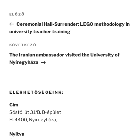
Bejegyzés
Korábbi
ELŐZŐ
navigáció
bejegyzés
Ceremonial Hall-Surrender: LEGO methodology in
university teacher training
Következő
KÖVETKEZŐ
bejegyzés
The Iranian ambassador visited the University of
Nyíregyháza
ELÉRHETŐSÉGEINK:
Cím
Sóstói út 31/B. B-épület
H-4400, Nyíregyháza,
Nyitva