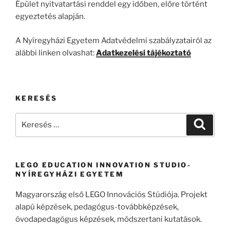
Épület nyitvatartási renddel egy időben, előre történt
egyeztetés alapján.
A Nyíregyházi Egyetem Adatvédelmi szabályzatairól az
alábbi linken olvashat:
Adatkezelési tájékoztató
KERESÉS
Keresés
Keresé
a
következő
kifejezésre:
LEGO EDUCATION INNOVATION STUDIO-
NYÍREGYHÁZI EGYETEM
Magyarország első LEGO Innovációs Stúdiója. Projekt
alapú képzések, pedagógus-továbbképzések,
óvodapedagógus képzések, módszertani kutatások.