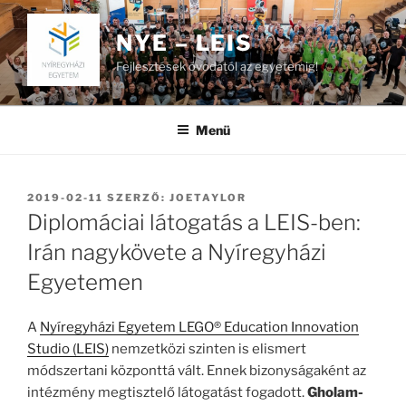
Tartalomhoz
NYE – LEIS
Fejlesztések óvodától az egyetemig!
Menü
BEKÜLDVE:
2019-02-11
SZERZŐ:
JOETAYLOR
Diplomáciai látogatás a LEIS-ben:
Irán nagykövete a Nyíregyházi
Egyetemen
A
Nyíregyházi Egyetem LEGO® Education Innovation
Studio (LEIS)
nemzetközi szinten is elismert
módszertani központtá vált. Ennek bizonyságaként az
intézmény megtisztelő látogatást fogadott.
Gholam-