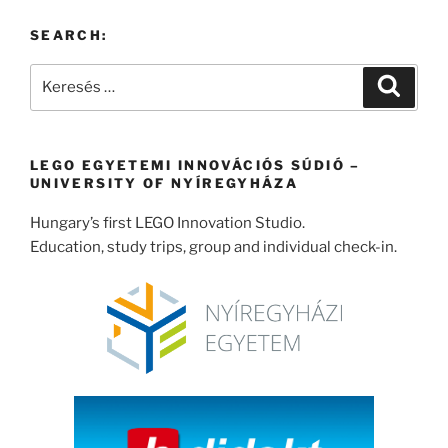
SEARCH:
Keresés
Keresé
a
következő
kifejezésre:
LEGO EGYETEMI INNOVÁCIÓS SÚDIÓ –
UNIVERSITY OF NYÍREGYHÁZA
Hungary’s first LEGO Innovation Studio.
Education, study trips, group and individual check-in.