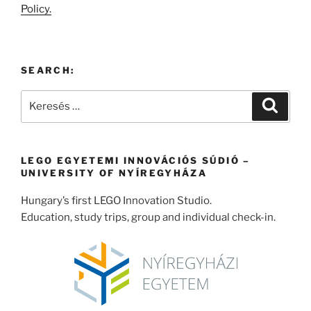
Policy.
SEARCH:
Keresés
Keresé
a
következő
kifejezésre:
LEGO EGYETEMI INNOVÁCIÓS SÚDIÓ –
UNIVERSITY OF NYÍREGYHÁZA
Hungary’s first LEGO Innovation Studio.
Education, study trips, group and individual check-in.