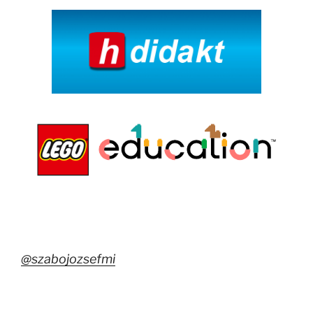
@szabojozsefmi