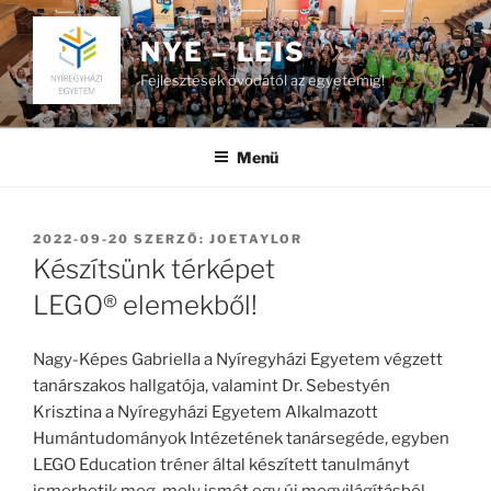
Tartalomhoz
NYE – LEIS
Fejlesztések óvodától az egyetemig!
Menü
BEKÜLDVE:
2022-09-20
SZERZŐ:
JOETAYLOR
Készítsünk térképet
LEGO® elemekből!
Nagy-Képes Gabriella a Nyíregyházi Egyetem végzett
tanárszakos hallgatója, valamint Dr. Sebestyén
Krisztina a Nyíregyházi Egyetem Alkalmazott
Humántudományok Intézetének tanársegéde, egyben
LEGO Education tréner által készített tanulmányt