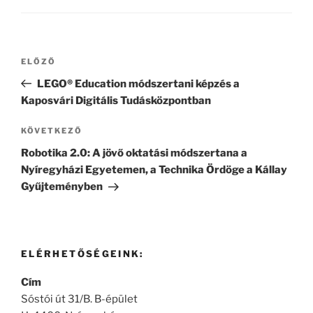
Bejegyzés
Korábbi
ELŐZŐ
navigáció
bejegyzés
LEGO® Education módszertani képzés a
Kaposvári Digitális Tudásközpontban
Következő
KÖVETKEZŐ
bejegyzés
Robotika 2.0: A jövő oktatási módszertana a
Nyíregyházi Egyetemen, a Technika Ördöge a Kállay
Gyűjteményben
ELÉRHETŐSÉGEINK:
Cím
Sóstói út 31/B. B-épület