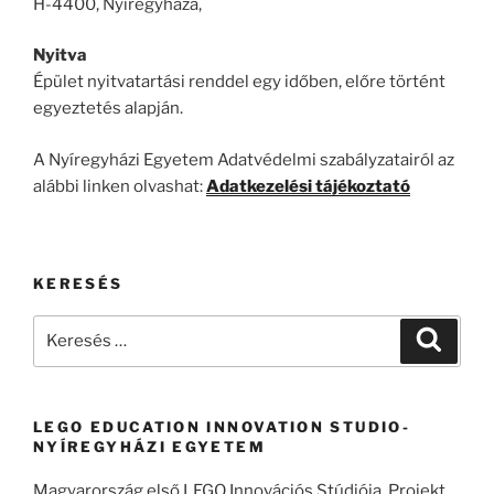
H-4400, Nyíregyháza,
Nyitva
Épület nyitvatartási renddel egy időben, előre történt
egyeztetés alapján.
A Nyíregyházi Egyetem Adatvédelmi szabályzatairól az
alábbi linken olvashat:
Adatkezelési tájékoztató
KERESÉS
Keresés
Keresé
a
következő
kifejezésre:
LEGO EDUCATION INNOVATION STUDIO-
NYÍREGYHÁZI EGYETEM
Magyarország első LEGO Innovációs Stúdiója. Projekt