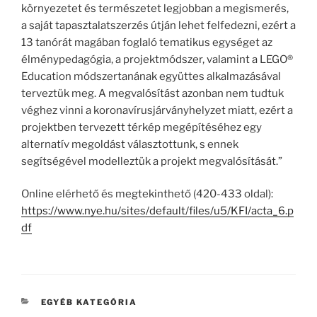
környezetet és természetet legjobban a megismerés,
a saját tapasztalatszerzés útján lehet felfedezni, ezért a
13 tanórát magában foglaló tematikus egységet az
élménypedagógia, a projektmódszer, valamint a LEGO®
Education módszertanának együttes alkalmazásával
terveztük meg. A megvalósítást azonban nem tudtuk
véghez vinni a koronavírusjárványhelyzet miatt, ezért a
projektben tervezett térkép megépítéséhez egy
alternatív megoldást választottunk, s ennek
segítségével modelleztük a projekt megvalósítását.”
Online elérhető és megtekinthető (420-433 oldal):
https://www.nye.hu/sites/default/files/u5/KFI/acta_6.p
df
KATEGÓRIÁK
EGYÉB KATEGÓRIA