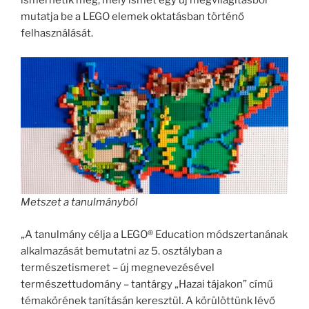
ismerhetik meg, mely ismét egy új megvilágításból
mutatja be a LEGO elemek oktatásban történő
felhasználását.
Metszet a tanulmányból
„A tanulmány célja a LEGO® Education módszertanának
alkalmazását bemutatni az 5. osztályban a
természetismeret – új megnevezésével
természettudomány – tantárgy „Hazai tájakon” című
témakörének tanításán keresztül. A körülöttünk lévő