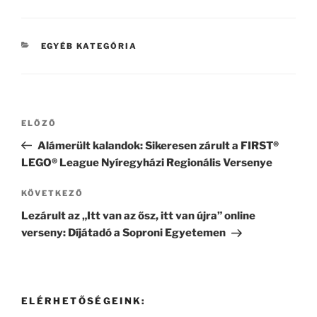
KATEGÓRIÁK
EGYÉB KATEGÓRIA
Bejegyzés
Korábbi
ELŐZŐ
navigáció
bejegyzés
Alámerült kalandok: Sikeresen zárult a FIRST®
LEGO® League Nyíregyházi Regionális Versenye
Következő
KÖVETKEZŐ
bejegyzés
Lezárult az „Itt van az ősz, itt van újra” online
verseny: Díjátadó a Soproni Egyetemen
ELÉRHETŐSÉGEINK: