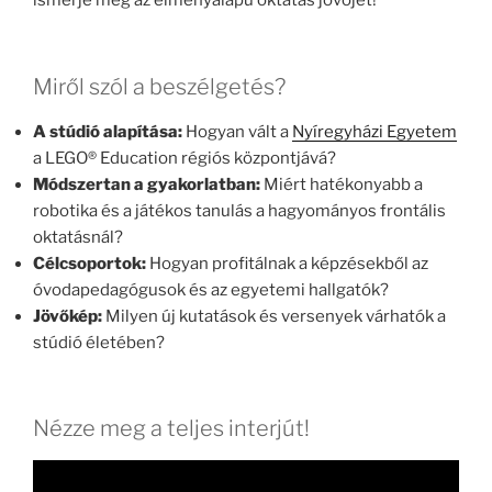
ismerje meg az élményalapú oktatás jövőjét!
Miről szól a beszélgetés?
A stúdió alapítása:
Hogyan vált a
Nyíregyházi Egyetem
a LEGO® Education régiós központjává?
Módszertan a gyakorlatban:
Miért hatékonyabb a
robotika és a játékos tanulás a hagyományos frontális
oktatásnál?
Célcsoportok:
Hogyan profitálnak a képzésekből az
óvodapedagógusok és az egyetemi hallgatók?
Jövőkép:
Milyen új kutatások és versenyek várhatók a
stúdió életében?
Nézze meg a teljes interjút!