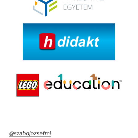
@szabojozsefmi