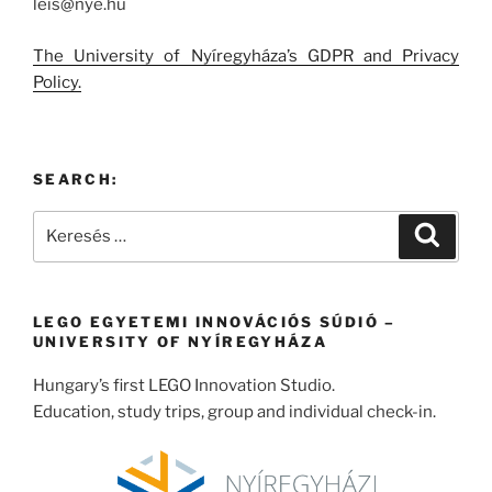
leis@nye.hu
The University of Nyíregyháza’s GDPR and Privacy
Policy.
SEARCH:
Keresés
Keresé
a
következő
kifejezésre:
LEGO EGYETEMI INNOVÁCIÓS SÚDIÓ –
UNIVERSITY OF NYÍREGYHÁZA
Hungary’s first LEGO Innovation Studio.
Education, study trips, group and individual check-in.