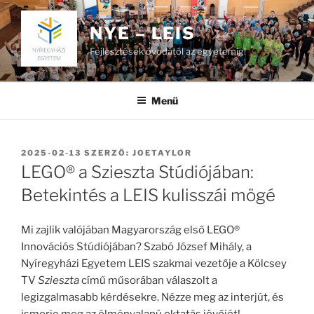
Tartalomhoz
NYE – LEIS
Fejlesztések óvodától az egyetemig!
Menü
BEKÜLDVE:
2025-02-13
SZERZŐ:
JOETAYLOR
LEGO® a Szieszta Stúdiójában:
Betekintés a LEIS kulisszái mögé
Mi zajlik valójában Magyarország első LEGO®
Innovációs Stúdiójában? Szabó József Mihály, a
Nyíregyházi Egyetem LEIS szakmai vezetője a Kölcsey
TV
Szieszta
című műsorában válaszolt a
legizgalmasabb kérdésekre. Nézze meg az interjút, és