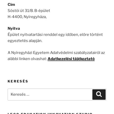
Cím
Sóstói út 31/B. B-épület
H-4400, Nyíregyháza,
Nyitva
Épület nyitvatartási renddel egy időben, előre történt
egyeztetés alapján.
A Nyíregyházi Egyetem Adatvédelmi szabályzatairól az
alábbi linken olvashat:
Adatkezelési tájékoztató
KERESÉS
Keresés
Keresé
a
következő
kifejezésre: