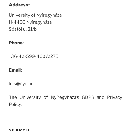
Address:
University of Nyíregyháza
H-4400 Nyíregyháza
Sóstói u. 31/b.
Phone:
+36-42-599-400 /2275
Email:
leis@nye.hu
The University of Nyíregyháza’s GDPR and Privacy
Policy.
SEARCH: