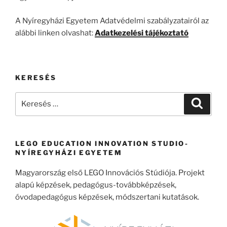
A Nyíregyházi Egyetem Adatvédelmi szabályzatairól az
alábbi linken olvashat:
Adatkezelési tájékoztató
KERESÉS
Keresés
Keresé
a
következő
kifejezésre:
LEGO EDUCATION INNOVATION STUDIO-
NYÍREGYHÁZI EGYETEM
Magyarország első LEGO Innovációs Stúdiója. Projekt
alapú képzések, pedagógus-továbbképzések,
óvodapedagógus képzések, módszertani kutatások.