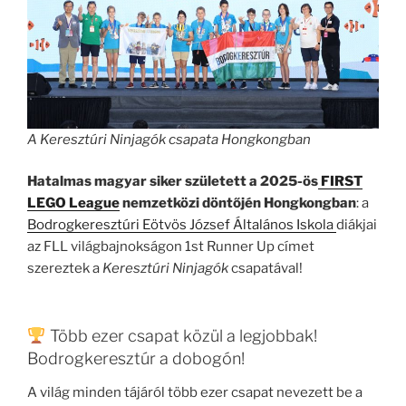
A Keresztúri Ninjagók csapata Hongkongban
Hatalmas magyar siker született a 2025-ös
FIRST
LEGO League
nemzetközi döntőjén Hongkongban
: a
Bodrogkeresztúri Eötvös József Általános Iskola
diákjai
az FLL világbajnokságon 1st Runner Up címet
szereztek a
Keresztúri Ninjagók
csapatával!
Több ezer csapat közül a legjobbak!
Bodrogkeresztúr a dobogón!
A világ minden tájáról több ezer csapat nevezett be a