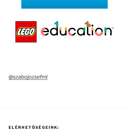
@szabojozsefmi
ELÉRHETŐSÉGEINK: