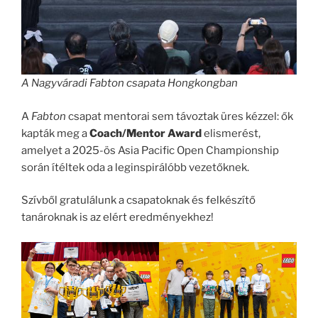
A Nagyváradi Fabton csapata Hongkongban
A
Fabton
csapat mentorai sem távoztak üres kézzel: ők
kapták meg a
Coach/Mentor Award
elismerést,
amelyet a 2025-ös Asia Pacific Open Championship
során ítéltek oda a leginspirálóbb vezetőknek.
Szívből gratulálunk a csapatoknak és felkészítő
tanároknak is az elért eredményekhez!