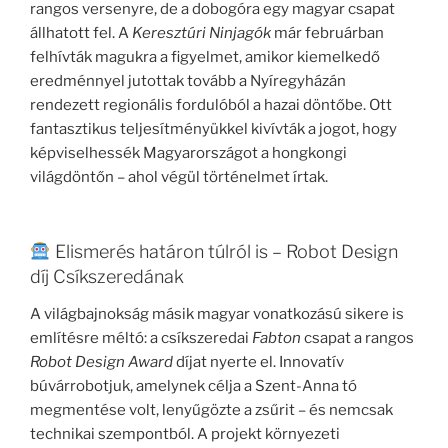
rangos versenyre, de a dobogóra egy magyar csapat
állhatott fel. A
Keresztúri Ninjagók
már februárban
felhívták magukra a figyelmet, amikor kiemelkedő
eredménnyel jutottak tovább a Nyíregyházán
rendezett regionális fordulóból a hazai döntőbe. Ott
fantasztikus teljesítményükkel kivívták a jogot, hogy
képviselhessék Magyarországot a hongkongi
világdöntőn – ahol végül történelmet írtak.
Elismerés határon túlról is – Robot Design
díj Csíkszeredának
A világbajnokság másik magyar vonatkozású sikere is
említésre méltó: a csíkszeredai
Fabton
csapat a rangos
Robot Design Award
díjat nyerte el. Innovatív
búvárrobotjuk, amelynek célja a Szent-Anna tó
megmentése volt, lenyűgözte a zsűrit – és nemcsak
technikai szempontból. A projekt környezeti