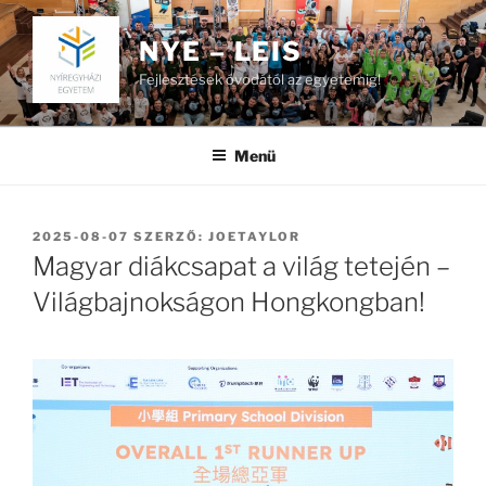
Tartalomhoz
NYE – LEIS
Fejlesztések óvodától az egyetemig!
Menü
BEKÜLDVE:
2025-08-07
SZERZŐ:
JOETAYLOR
Magyar diákcsapat a világ tetején –
Világbajnokságon Hongkongban!