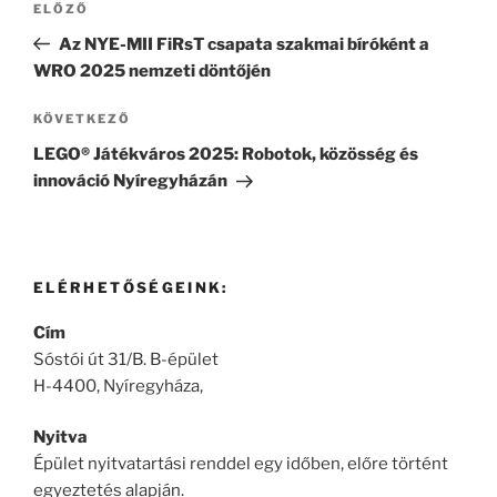
Korábbi
ELŐZŐ
navigáció
bejegyzés
Az NYE-MII FiRsT csapata szakmai bíróként a
WRO 2025 nemzeti döntőjén
Következő
KÖVETKEZŐ
bejegyzés
LEGO® Játékváros 2025: Robotok, közösség és
innováció Nyíregyházán
ELÉRHETŐSÉGEINK:
Cím
Sóstói út 31/B. B-épület
H-4400, Nyíregyháza,
Nyitva
Épület nyitvatartási renddel egy időben, előre történt
egyeztetés alapján.