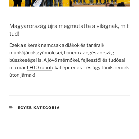
Magyarország újra megmutatta a világnak, mit
tud!
Ezek a sikerek nemcsak a diákok és tanáraik
munkájának gyümölcsei, hanem az egész ország
büszkeségei is. A jövő mérnökei, fejlesztői és tudósai
ma már
LEGO robot
okat építenek – és úgy tűnik, remek
úton járnak!
KATEGÓRIÁK
EGYÉB KATEGÓRIA
Bejegyzés