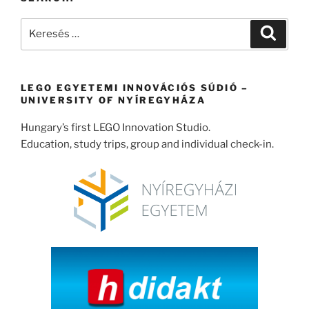
Keresés
Keresé
a
következő
kifejezésre:
LEGO EGYETEMI INNOVÁCIÓS SÚDIÓ –
UNIVERSITY OF NYÍREGYHÁZA
Hungary’s first LEGO Innovation Studio.
Education, study trips, group and individual check-in.