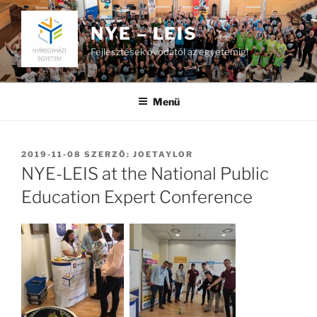
Tartalomhoz
NYE – LEIS
Fejlesztések óvodától az egyetemig!
Menü
BEKÜLDVE:
2019-11-08
SZERZŐ:
JOETAYLOR
NYE-LEIS at the National Public
Education Expert Conference