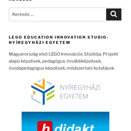
Keresés
Keresé
a
következő
kifejezésre:
LEGO EDUCATION INNOVATION STUDIO-
NYÍREGYHÁZI EGYETEM
Magyarország első LEGO Innovációs Stúdiója. Projekt
alapú képzések, pedagógus-továbbképzések,
óvodapedagógus képzések, módszertani kutatások.