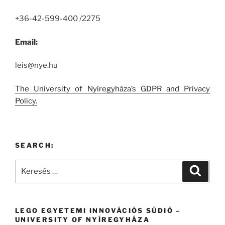
+36-42-599-400 /2275
Email:
leis@nye.hu
The University of Nyíregyháza’s GDPR and Privacy
Policy.
SEARCH:
Keresés
Keresé
a
következő
kifejezésre:
LEGO EGYETEMI INNOVÁCIÓS SÚDIÓ –
UNIVERSITY OF NYÍREGYHÁZA