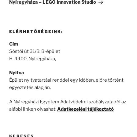
Nyíregyháza – LEGO Innovation Studio
ELÉRHETŐSÉGEINK:
Cím
Sóstói út 31/B. B-épület
H-4400, Nyíregyháza,
Nyitva
Épület nyitvatartási renddel egy időben, előre történt
egyeztetés alapján.
A Nyíregyházi Egyetem Adatvédelmi szabályzatairól az
alábbi linken olvashat:
Adatkezelési tájékoztató
KERESÉS