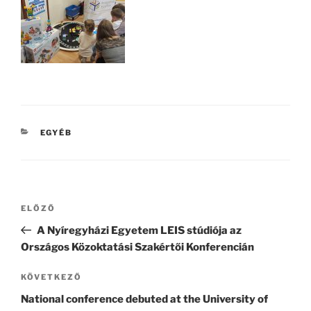
KATEGÓRIÁK
EGYÉB
Bejegyzés
Korábbi
ELŐZŐ
navigáció
bejegyzés
A Nyíregyházi Egyetem LEIS stúdiója az
Országos Közoktatási Szakértői Konferencián
Következő
KÖVETKEZŐ
bejegyzés
National conference debuted at the University of