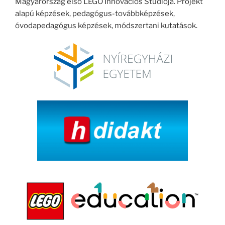
Magyarország első LEGO Innovációs Stúdiója. Projekt
alapú képzések, pedagógus-továbbképzések,
óvodapedagógus képzések, módszertani kutatások.