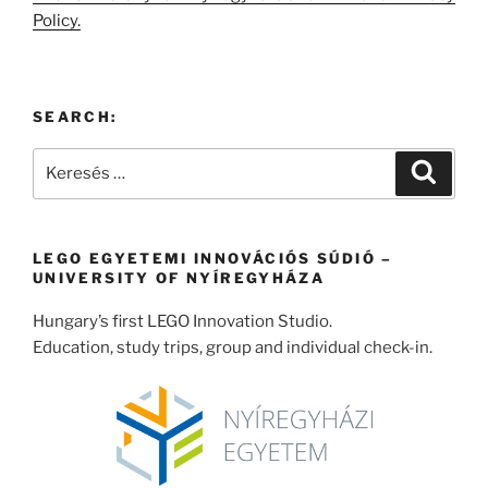
Policy.
SEARCH:
Keresés
Keresé
a
következő
kifejezésre:
LEGO EGYETEMI INNOVÁCIÓS SÚDIÓ –
UNIVERSITY OF NYÍREGYHÁZA
Hungary’s first LEGO Innovation Studio.
Education, study trips, group and individual check-in.