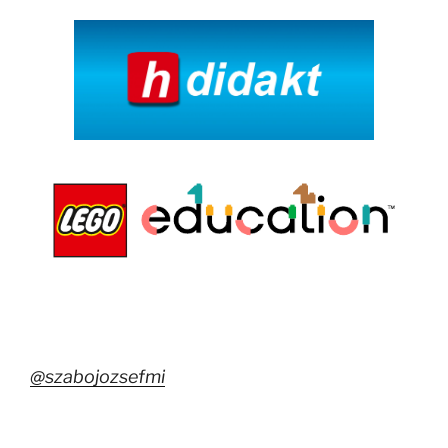
@szabojozsefmi