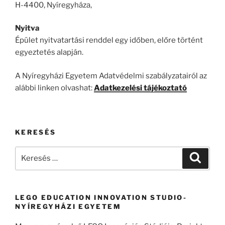
H-4400, Nyíregyháza,
Nyitva
Épület nyitvatartási renddel egy időben, előre történt
egyeztetés alapján.
A Nyíregyházi Egyetem Adatvédelmi szabályzatairól az
alábbi linken olvashat:
Adatkezelési tájékoztató
KERESÉS
Keresés
Keresé
a
következő
kifejezésre:
LEGO EDUCATION INNOVATION STUDIO-
NYÍREGYHÁZI EGYETEM