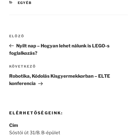
KATEGÓRIÁK
EGYÉB
Bejegyzés
Korábbi
ELŐZŐ
navigáció
bejegyzés
Nyílt nap – Hogyan lehet nálunk is LEGO-s
foglalkozás?
Következő
KÖVETKEZŐ
bejegyzés
Robotika, Kódolás Kisgyermekkorban – ELTE
konferencia
ELÉRHETŐSÉGEINK:
Cím
Sóstói út 31/B. B-épület