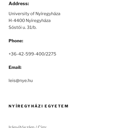
Address:
University of Nyíregyháza
H-4400 Nyíregyháza
Sóstói u. 31/b.
Phone:
+36-42-599-400/2275
Email:
leis@nye.hu
NYÍREGYHÁZI EGYETEM
Irányítószám / Cím: