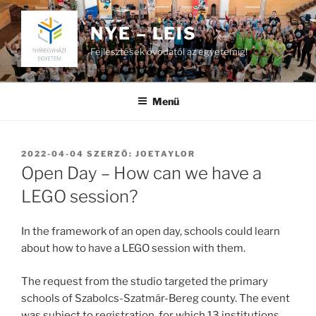
Tartalomhoz
NYE – LEIS
Fejlesztések óvodától az egyetemig!
Menü
BEKÜLDVE:
2022-04-04
SZERZŐ:
JOETAYLOR
Open Day – How can we have a
LEGO session?
In the framework of an open day, schools could learn
about how to have a LEGO session with them.
The request from the studio targeted the primary
schools of Szabolcs-Szatmár-Bereg county. The event
was subject to registration, for which 13 institutions