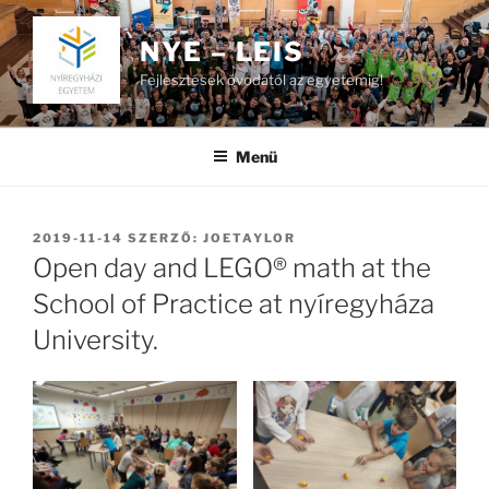
Tartalomhoz
NYE – LEIS
Fejlesztések óvodától az egyetemig!
Menü
BEKÜLDVE:
2019-11-14
SZERZŐ:
JOETAYLOR
Open day and LEGO® math at the
School of Practice at nyíregyháza
University.