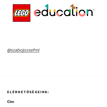
@szabojozsefmi
ELÉRHETŐSÉGEINK:
Cím