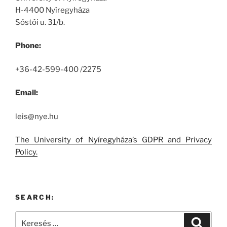
H-4400 Nyíregyháza
Sóstói u. 31/b.
Phone:
+36-42-599-400 /2275
Email:
leis@nye.hu
The University of Nyíregyháza’s GDPR and Privacy
Policy.
SEARCH:
Keresés
Keresé