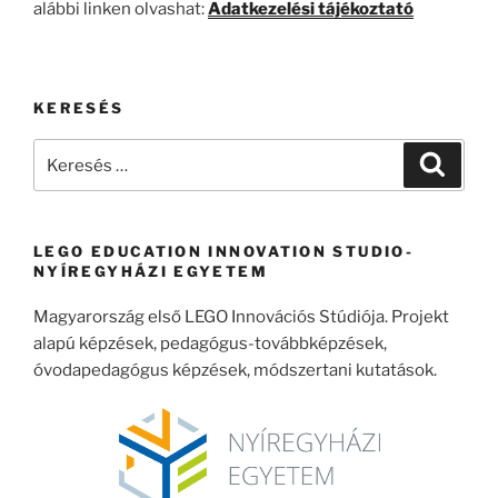
alábbi linken olvashat:
Adatkezelési tájékoztató
KERESÉS
Keresés
Keresé
a
következő
kifejezésre:
LEGO EDUCATION INNOVATION STUDIO-
NYÍREGYHÁZI EGYETEM
Magyarország első LEGO Innovációs Stúdiója. Projekt
alapú képzések, pedagógus-továbbképzések,
óvodapedagógus képzések, módszertani kutatások.