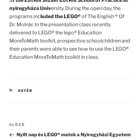
a
t the Eötvös József Eötvös School of Practice at
nyíregyháza Univ
ersity. During the open day, the
programs inc
luded the LEGO®
of The English ® Of
Dr. Molnár. In the presentation class recently
delivered to LEGO® the lego® Education
MoreToMath toolkit, prospective schoolchildren and
their parents were able to see how to use the LEGO®
Education MoreToMath toolkit in class.
KATEGÓRIÁK
EGYÉB
Bejegyzés
Korábbi
ELŐZŐ
navigáció
bejegyzés
Nyílt nap és LEGO® matek a Nyíregyházi Egyetem