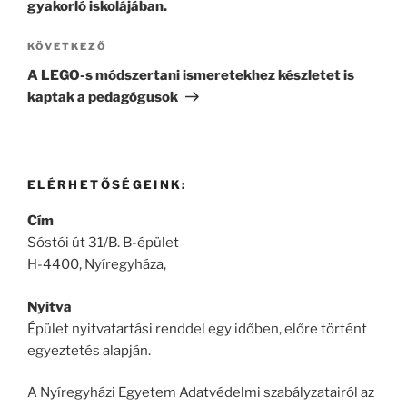
gyakorló iskolájában.
Következő
KÖVETKEZŐ
bejegyzés
A LEGO-s módszertani ismeretekhez készletet is
kaptak a pedagógusok
ELÉRHETŐSÉGEINK:
Cím
Sóstói út 31/B. B-épület
H-4400, Nyíregyháza,
Nyitva
Épület nyitvatartási renddel egy időben, előre történt
egyeztetés alapján.
A Nyíregyházi Egyetem Adatvédelmi szabályzatairól az