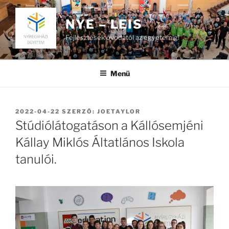
Tartalomhoz
NYE – LEIS
Fejlesztések óvodától az egyetemig!
Menü
BEKÜLDVE:
2022-04-22
SZERZŐ:
JOETAYLOR
Stúdiólátogatáson a Kállósemjéni
Kállay Miklós Áltatlános Iskola
tanulói.