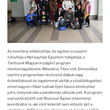
Az esemény előkészítője, és egyben a csoport
irányítója a Nyíregyházi Egyetem hallgatója, a
Tanítsunk Magyarországért program
mentornagykövete, Mészáros Tibor volt. Elmondása
szerint a programban résztvevő diákok nagy
érdeklődéssel és izgalommal várták a stúdiólátogatást,
mivel nagyon ritkán tudnak ilyen típusú élményhez
jutni, melynek oka a pandémiás időszak volt. A program
szervezői között volt Rozsnyai Ágnes intézményi
koordinátor is, aki mint kiderült nem először járt a