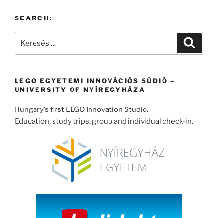
SEARCH:
Keresés
Keresé
a
következő
kifejezésre:
LEGO EGYETEMI INNOVÁCIÓS SÚDIÓ –
UNIVERSITY OF NYÍREGYHÁZA
Hungary’s first LEGO Innovation Studio.
Education, study trips, group and individual check-in.