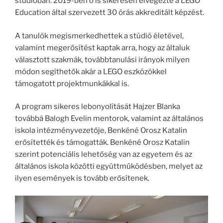
stúdióban. 2019-ben ő is sikeresen elvégezte a LEGO
Education által szervezett 30 órás akkreditált képzést.
A tanulók megismerkedhettek a stúdió életével,
valamint megerősítést kaptak arra, hogy az általuk
választott szakmák, továbbtanulási irányok milyen
módon segíthetők akár a LEGO eszközökkel
támogatott projektmunkákkal is.
A program sikeres lebonyolítását Hajzer Blanka
továbbá Balogh Evelin mentorok, valamint az általános
iskola intézményvezetője, Benkéné Orosz Katalin
erősítették és támogatták. Benkéné Orosz Katalin
szerint potenciális lehetőség van az egyetem és az
általános iskola közötti együttműködésben, melyet az
ilyen események is tovább erősítenek.