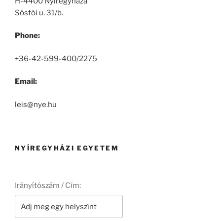
H-4400 Nyíregyháza
Sóstói u. 31/b.
Phone:
+36-42-599-400/2275
Email:
leis@nye.hu
NYÍREGYHÁZI EGYETEM
Irányítószám / Cím: