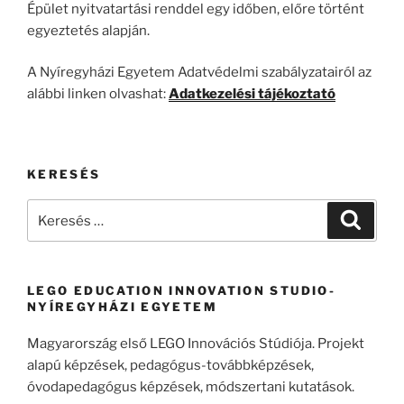
Épület nyitvatartási renddel egy időben, előre történt
egyeztetés alapján.
A Nyíregyházi Egyetem Adatvédelmi szabályzatairól az
alábbi linken olvashat:
Adatkezelési tájékoztató
KERESÉS
Keresés
Keresé
a
következő
kifejezésre:
LEGO EDUCATION INNOVATION STUDIO-
NYÍREGYHÁZI EGYETEM
Magyarország első LEGO Innovációs Stúdiója. Projekt
alapú képzések, pedagógus-továbbképzések,
óvodapedagógus képzések, módszertani kutatások.