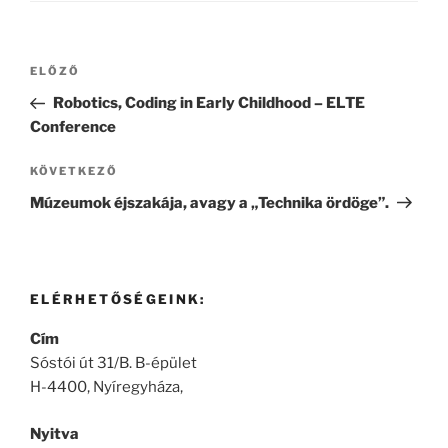
Bejegyzés
Korábbi
ELŐZŐ
navigáció
bejegyzés
Robotics, Coding in Early Childhood – ELTE
Conference
Következő
KÖVETKEZŐ
bejegyzés
Múzeumok éjszakája, avagy a „Technika ördöge”.
ELÉRHETŐSÉGEINK:
Cím
Sóstói út 31/B. B-épület
H-4400, Nyíregyháza,
Nyitva