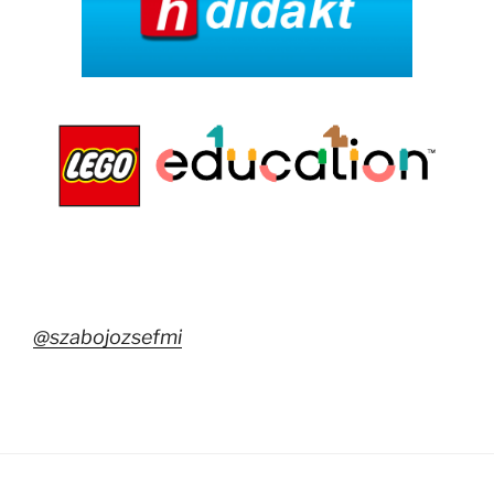
@szabojozsefmi