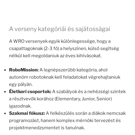
A verseny kategóriái és sajátosságai
A WRO versenyek egyik különlegessége, hogy a
csapattagoknak (2-3 fő) a helyszínen, külső segítség
nélkül kell megoldaniuk az éves kihívásokat.
RoboMission:
A legnépszerűbb kategória, ahol
autonóm robotoknak kell feladatokat végrehajtaniuk
egy pályán.
Életkori csoportok:
A szabályok és a nehézségi szintek
a résztvevők korához (Elementary, Junior, Senior)
igazodnak.
Szakmai fókusz:
A felkészülés során a diákok nemcsak
programozást, hanem komplex mérnöki tervezést és
projektmenedzsmentet is tanulnak.