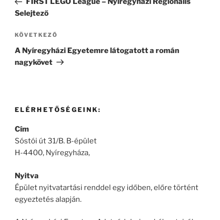
FIRST LEGO League – Nyíregyházi Regionális
Selejtező
Következő
KÖVETKEZŐ
bejegyzés
A Nyíregyházi Egyetemre látogatott a román
nagykövet
ELÉRHETŐSÉGEINK:
Cím
Sóstói út 31/B. B-épület
H-4400, Nyíregyháza,
Nyitva
Épület nyitvatartási renddel egy időben, előre történt
egyeztetés alapján.