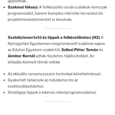
igazodnak.
Szakmai fókusz:
A felkészülés során a diákok nemcsak
programozást, hanem komplex mérnöki tervezést és
projektmenedzsmentet is tanulnak.
Szabályismertető és tippek a felkészüléshez (H2)
A
Nyíregyházi Egyetemen megrendezett szakmai napon
az Edutus Egyetem szakértői,
Szilasi Péter Tamás
és
Jámbor Kornél
adtak részletes tájékoztatást. Az
előadás kiemelt témái voltak:
Az aktuális versenyszezon technikai követelményei.
Gyakorlati tanácsok az induláshoz és az
eszközválasztáshoz.
Stratégiai tippek a sikeres robotprogramozáshoz.