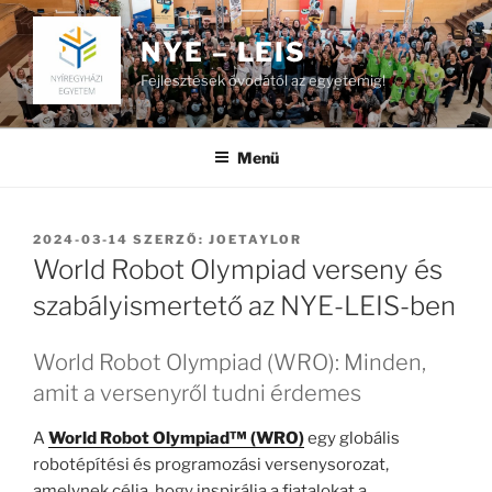
Tartalomhoz
NYE – LEIS
Fejlesztések óvodától az egyetemig!
Menü
BEKÜLDVE:
2024-03-14
SZERZŐ:
JOETAYLOR
World Robot Olympiad verseny és
szabályismertető az NYE-LEIS-ben
World Robot Olympiad (WRO): Minden,
amit a versenyről tudni érdemes
A
World Robot Olympiad™ (WRO)
egy globális
robotépítési és programozási versenysorozat,
amelynek célja, hogy inspirálja a fiatalokat a