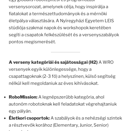
versenysorozat, amelynek célja, hogy inspirálja a
fiatalokat a természettudományok és a mérnöki
életpálya választására. A Nyíregyházi Egyetem LEIS
stúdiója szakmai napok és workshopok keretében
segíti a csapatok felkészülését és a versenyszabályok
pontos megismerését.
A verseny kategóriái és sajátosságai (H2)
A WRO
versenyek egyik különlegessége, hogy a
csapattagoknak (2-3 fő) a helyszínen, külső segítség
nélkül kell megoldaniuk az éves kihívásokat.
RoboMission:
A legnépszerűbb kategória, ahol
autonóm robotoknak kell feladatokat végrehajtaniuk
egy pályán.
Életkori csoportok:
A szabályok és a nehézségi szintek
a résztvevők korához (Elementary, Junior, Senior)