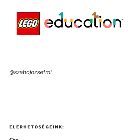
@szabojozsefmi
ELÉRHETŐSÉGEINK:
Cím