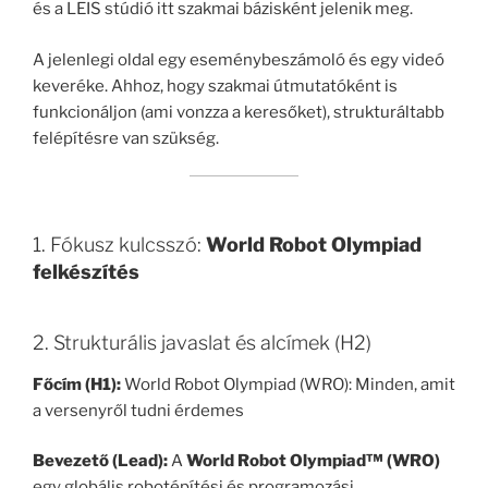
és a LEIS stúdió itt szakmai bázisként jelenik meg.
A jelenlegi oldal egy eseménybeszámoló és egy videó
keveréke. Ahhoz, hogy szakmai útmutatóként is
funkcionáljon (ami vonzza a keresőket), strukturáltabb
felépítésre van szükség.
1. Fókusz kulcsszó:
World Robot Olympiad
felkészítés
2. Strukturális javaslat és alcímek (H2)
Főcím (H1):
World Robot Olympiad (WRO): Minden, amit
a versenyről tudni érdemes
Bevezető (Lead):
A
World Robot Olympiad™ (WRO)
egy globális robotépítési és programozási