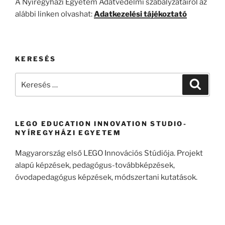
A Nyíregyházi Egyetem Adatvédelmi szabályzatairól az
alábbi linken olvashat:
Adatkezelési tájékoztató
KERESÉS
Keresés
Keresé
a
következő
kifejezésre:
LEGO EDUCATION INNOVATION STUDIO-
NYÍREGYHÁZI EGYETEM
Magyarország első LEGO Innovációs Stúdiója. Projekt
alapú képzések, pedagógus-továbbképzések,
óvodapedagógus képzések, módszertani kutatások.