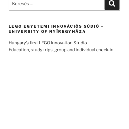
Keresés
Keresé
a
következő
kifejezésre:
LEGO EGYETEMI INNOVÁCIÓS SÚDIÓ –
UNIVERSITY OF NYÍREGYHÁZA
Hungary’s first LEGO Innovation Studio.
Education, study trips, group and individual check-in.