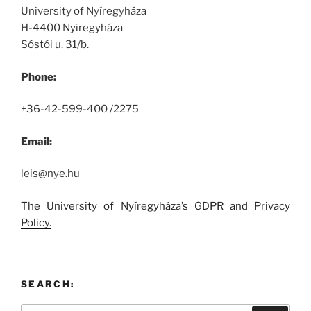
University of Nyíregyháza
H-4400 Nyíregyháza
Sóstói u. 31/b.
Phone:
+36-42-599-400 /2275
Email:
leis@nye.hu
The University of Nyíregyháza’s GDPR and Privacy
Policy.
SEARCH: