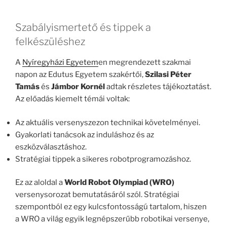
Szabályismertető és tippek a
felkészüléshez
A
Nyíregyházi Egyetem
en megrendezett szakmai
napon az Edutus Egyetem szakértői,
Szilasi Péter
Tamás
és
Jámbor Kornél
adtak részletes tájékoztatást.
Az előadás kiemelt témái voltak:
Az aktuális versenyszezon technikai követelményei.
Gyakorlati tanácsok az induláshoz és az
eszközválasztáshoz.
Stratégiai tippek a sikeres robotprogramozáshoz.
Ez az aloldal a
World Robot Olympiad (WRO)
versenysorozat bemutatásáról szól. Stratégiai
szempontból ez egy kulcsfontosságú tartalom, hiszen
a WRO a világ egyik legnépszerűbb robotikai versenye,